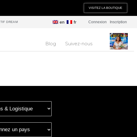
VISITEZ LA BOUTIQUE
en
fr
Connexion
Inscription
TIF DREAM
Blog
Suivez-nous